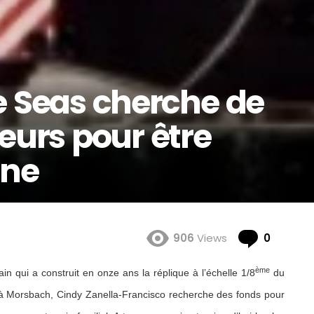
he Seas cherche de
urs pour être
ine
Comme
906
Views
0
ème
ain qui a construit en onze ans la réplique à l’échelle 1/8
du
 à Morsbach, Cindy Zanella-Francisco recherche des fonds pour