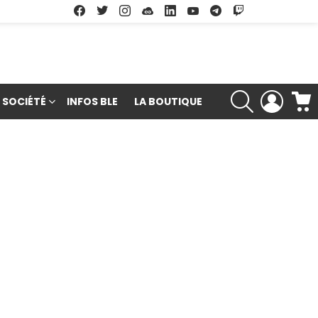
Facebook
Twitter
Instagram
Soundcloud
Linkedin
Youtube
Google Play
App Store
RECHERCHE
LOGIN
SOCIÉTÉ
INFOS BLE
LA BOUTIQUE