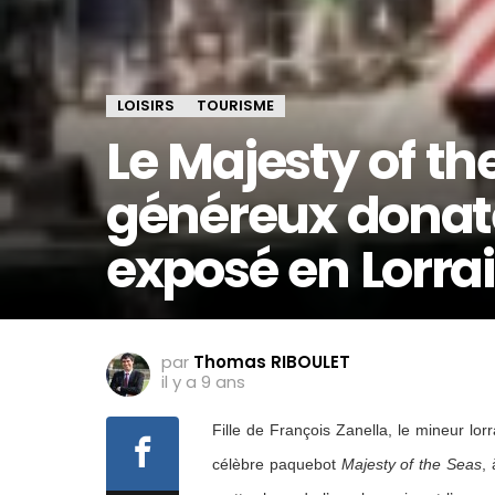
LOISIRS
TOURISME
Le Majesty of t
généreux donate
exposé en Lorra
par
Thomas RIBOULET
il y a 9 ans
Fille de François Zanella, le mineur lorr
célèbre paquebot
Majesty of the Seas
,