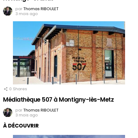
par
Thomas RIBOULET
3 mois ago
0
Shares
Médiathèque 507 à Montigny-lès-Metz
par
Thomas RIBOULET
3 mois ago
À DÉCOUVRIR