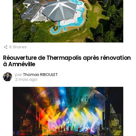
0
Shares
Réouverture de Thermapolis après rénovation
à Amnéville
par
Thomas RIBOULET
2 mois ago