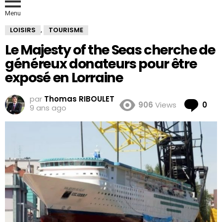
Menu
LOISIRS
TOURISME
,
Le Majesty of the Seas cherche de
généreux donateurs pour être
exposé en Lorraine
par
Thomas RIBOULET
Co
906
Views
0
9 ans ago