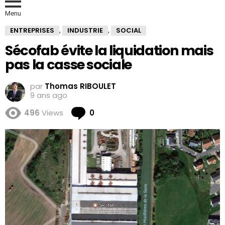
Menu
ENTREPRISES
INDUSTRIE
SOCIAL
,
,
Sécofab évite la liquidation mais
pas la casse sociale
par
Thomas RIBOULET
9 ans ago
Comments
496
Views
0