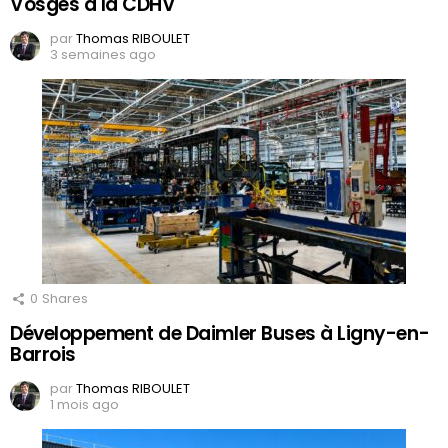
Vosges à la CDHV
par
Thomas RIBOULET
3 semaines ago
0
Shares
Développement de Daimler Buses à Ligny-en-
Barrois
par
Thomas RIBOULET
1 mois ago