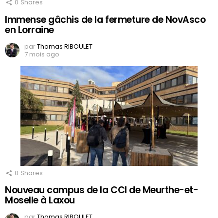
0
Shares
Immense gâchis de la fermeture de NovAsco
en Lorraine
par
Thomas RIBOULET
7 mois ago
0
Shares
Nouveau campus de la CCI de Meurthe-et-
Moselle à Laxou
par
Thomas RIBOULET