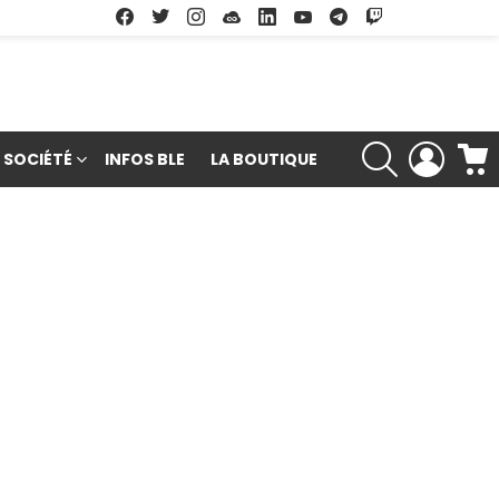
Facebook
Twitter
Instagram
Soundcloud
Linkedin
Youtube
Google Play
App Store
RECHERCHE
LOGIN
SOCIÉTÉ
INFOS BLE
LA BOUTIQUE