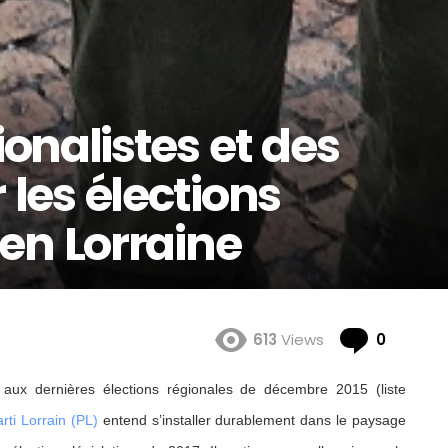
ionalistes et des
 les élections
 en Lorraine
Comme
613
Views
0
n aux dernières élections régionales de décembre 2015 (liste
rti Lorrain (PL)
entend s’installer durablement dans le paysage