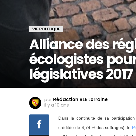
VIE POLITIQUE
Alliance des rég
écologistes pour
législatives 2017
par
Rédaction BLE Lorraine
il y a 10 ans
Dans la continuité de sa participatio
créditée de 4,74 % des suffrages), le
Pa