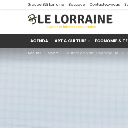
Groupe BLE Lorraine
Boutique
Contactez-nous
S
AGENDA
ART & CULTURE
ÉCONOMIE & TE
You are here:
Accueil
Sport
Tournoi de Vahl-Ebersing : le GBL FC répond prése
re