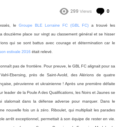
Comme
299
Views
0
lessés, le
Groupe BLE Lorraine FC (GBL FC)
a trouvé les
a douzième place sur vingt au classement général et se hisser
rions qui se sont battus avec courage et détermination car le
son estivale 2016
était relevé.
onnaît pas de frontière. Pour preuve, le GBL FC alignait pour sa
 Vahl-Ebersing, près de Saint-Avold, des Alérions de quatre
française, péruvienne et ukrainienne ! Après une première défaite
ur leader de la Poule A des Qualifications, les Noirs et Jaunes se
ui slalomait dans la défense adverse pour marquer. Dans le
ne nouvelle fois un à zéro. Riboulet, qui multipliait les parades
le arrêt exceptionnel, permettait à son équipe de rester en vie.