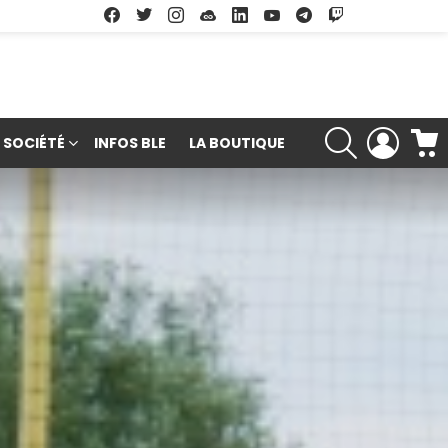
Facebook
Twitter
Instagram
Soundcloud
Linkedin
Youtube
Google Play
App Store
RECHERCHE
LOGIN
SOCIÉTÉ
INFOS BLE
LA BOUTIQUE