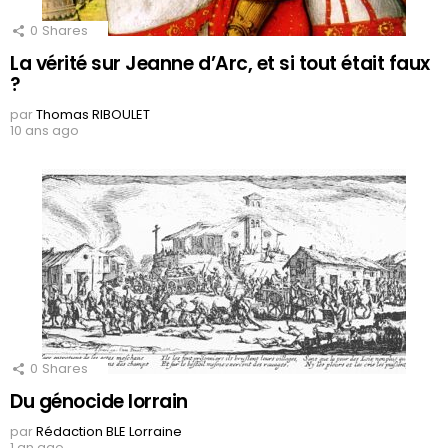
0
Shares
La vérité sur Jeanne d’Arc, et si tout était faux
?
par
Thomas RIBOULET
10 ans ago
0
Shares
Du génocide lorrain
par
Rédaction BLE Lorraine
1 an ago