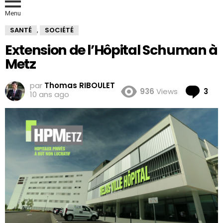
Menu
SANTÉ
SOCIÉTÉ
,
Extension de l’Hôpital Schuman à
Metz
par
Thomas RIBOULET
Co
936
Views
3
10 ans ago