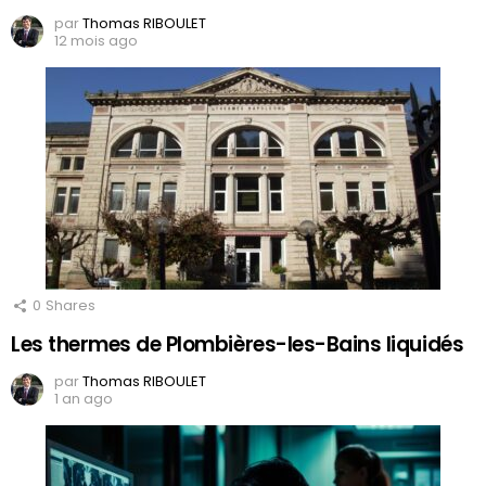
par
Thomas RIBOULET
12 mois ago
0
Shares
Les thermes de Plombières-les-Bains liquidés
par
Thomas RIBOULET
1 an ago