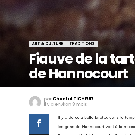
ART & CULTURE
TRADITIONS
Fiauve de la ta
de Hannocourt
par
Chantal TICHEUR
il y a environ 8 mois
Il y a de cela belle lurette, dans le temp
les gens de Hannocourt vont à la messe 