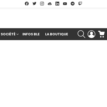
Facebook
Twitter
Instagram
Soundcloud
Linkedin
Youtube
Google Play
App Store
RECHERCHE
LOGIN
SOCIÉTÉ
INFOS BLE
LA BOUTIQUE