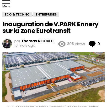
Menu
ECO & TECHNO
ENTREPRISES
,
Inauguration de V.PARK Ennery
sur la zone Eurotransit
par
Thomas RIBOULET
Co
305
Views
0
10 mois ago
V.PARK Ennery sur la zone Eurotransit (Crédits photo : Virtuo