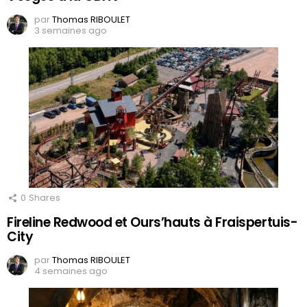
par
Thomas RIBOULET
3 semaines ago
0
Shares
Fireline Redwood et Ours’hauts à Fraispertuis-
City
par
Thomas RIBOULET
4 semaines ago