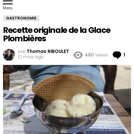
Menu
GASTRONOMIE
Recette originale de la Glace
Plombières
par
Thomas RIBOULET
Co
480
Views
1
12 mois ago