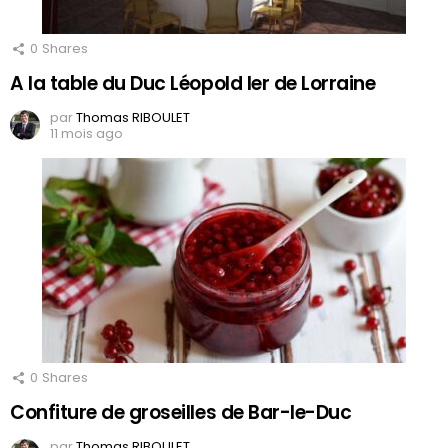
0
Shares
A la table du Duc Léopold Ier de Lorraine
par
Thomas RIBOULET
11 mois ago
0
Shares
Confiture de groseilles de Bar-le-Duc
par
Thomas RIBOULET