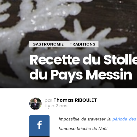
GASTRONOMIE
TRADITIONS
Recette du Stoll
du Pays Messin
par
Thomas RIBOULET
il y a 2 ans
Impossible de traverser la
période des
fameuse brioche de Noël.