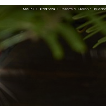
You are here:
Accueil
Traditions
Recette du Stollen ou brioche de Noël du P