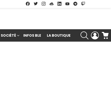
Facebook
Twitter
Instagram
Soundcloud
Linkedin
Youtube
Google Play
App Store
RECHERCHE
LOGIN
SOCIÉTÉ
INFOS BLE
LA BOUTIQUE