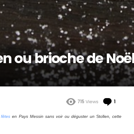
en ou brioche de Noë
Comme
715
Views
1
 fêtes
en Pays Messin sans voir ou déguster un
Stollen
, cette