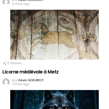
5 mois ago
0
Shares
Licorne médiévale à Metz
par
Kévin GOEURIOT
7 mois ago