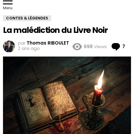
Menu
CONTES & LÉGENDES
La malédiction du Livre Noir
par
Thomas RIBOULET
Co
698
Views
7
2 ans ago