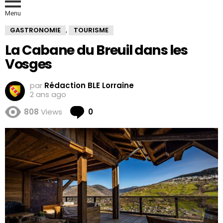
Menu
GASTRONOMIE
TOURISME
,
La Cabane du Breuil dans les
Vosges
par
Rédaction BLE Lorraine
2 ans ago
Comments
808
Views
0