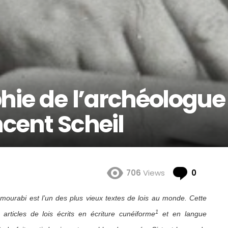
phie de l’archéologue
ncent Scheil
Comme
706
Views
0
mourabi est l’un des plus vieux textes de lois au monde. Cette
1
rticles de lois écrits en écriture cunéiforme
et en langue