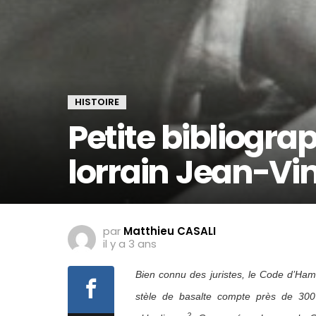
HISTOIRE
Petite bibliogra
lorrain Jean-Vi
par
Matthieu CASALI
il y a 3 ans
Bien connu des juristes, le Code d’Ham
stèle de basalte compte près de 300 a
2