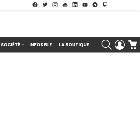
Facebook
Twitter
Instagram
Soundcloud
Linkedin
Youtube
Google Play
App Store
RECHERCHE
LOGIN
SOCIÉTÉ
INFOS BLE
LA BOUTIQUE