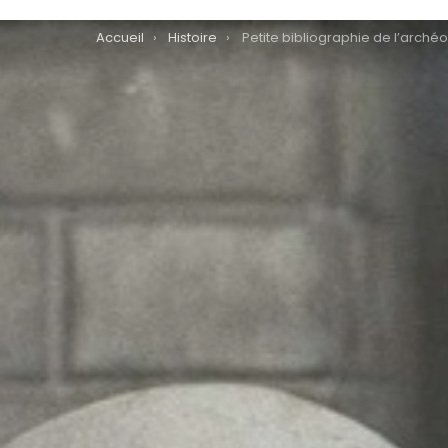
You are here:
Accueil
Histoire
Petite bibliographie de l’archéologue lorrain Jean-Vincen