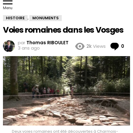
Menu
HISTOIRE
MONUMENTS
,
Voies romaines dans les Vosges
par
Thomas RIBOULET
Co
2k
Views
0
3 ans ago
Deux voies romaines ont été découvertes à Charmois-