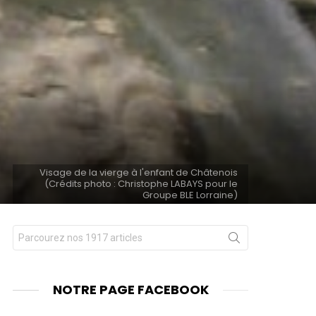
Visage de la vierge à l'enfant de Châtenois
(Crédits photo : Christophe LABAYS pour le
Groupe BLE Lorraine)
Chercher
nts
pour
:
NOTRE PAGE FACEBOOK