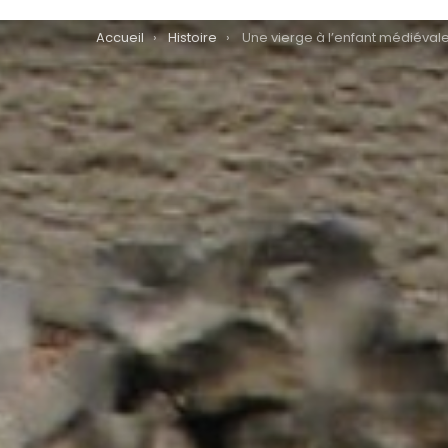
You are here:
Accueil
Histoire
Une vierge à l’enfant médiévale de Châtenois exposée à N