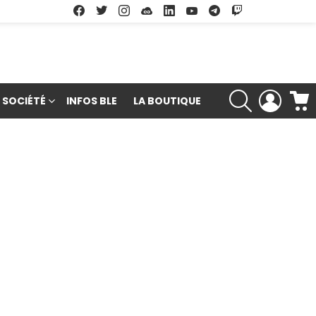
Facebook
Twitter
Instagram
Soundcloud
Linkedin
Youtube
Google Play
App Store
RECHERCHE
LOGIN
SOCIÉTÉ
INFOS BLE
LA BOUTIQUE