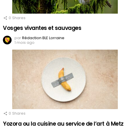
0
Shares
Vosges vivantes et sauvages
par
Rédaction BLE Lorraine
1 mois ago
0
Shares
Yozora ou la cuisine au service de l’art à Metz