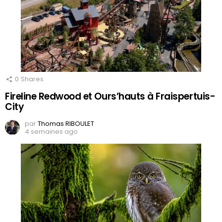
0
Shares
Fireline Redwood et Ours’hauts à Fraispertuis-
City
par
Thomas RIBOULET
4 semaines ago