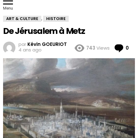
Menu
ART & CULTURE
HISTOIRE
,
De Jérusalem à Metz
par
Kévin GOEURIOT
Co
743
Views
0
4 ans ago