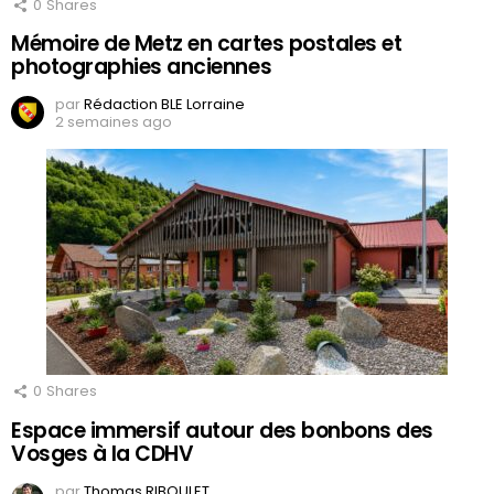
0
Shares
Mémoire de Metz en cartes postales et
photographies anciennes
par
Rédaction BLE Lorraine
2 semaines ago
0
Shares
Espace immersif autour des bonbons des
Vosges à la CDHV
par
Thomas RIBOULET