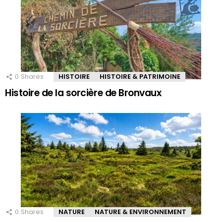
0
Shares
HISTOIRE
HISTOIRE & PATRIMOINE
Histoire de la sorcière de Bronvaux
0
Shares
NATURE
NATURE & ENVIRONNEMENT