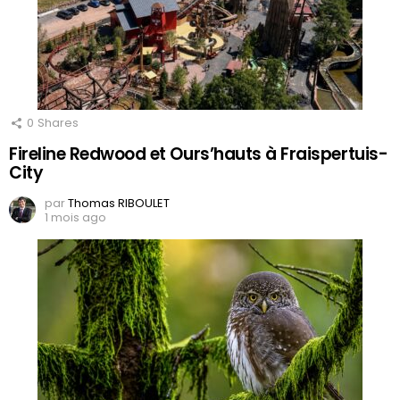
0
Shares
Fireline Redwood et Ours’hauts à Fraispertuis-
City
par
Thomas RIBOULET
1 mois ago