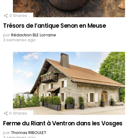
0
Shares
Trésors de l’antique Senon en Meuse
par
Rédaction BLE Lorraine
3 semaines ago
0
Shares
Ferme du Riant à Ventron dans les Vosges
par
Thomas RIBOULET
3 semaines ago