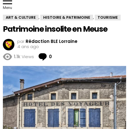
Menu
ART & CULTURE
HISTOIRE & PATRIMOINE
TOURISME
,
,
Patrimoine insolite en Meuse
par
Rédaction BLE Lorraine
4 ans ago
Comments
1.1k
Views
0