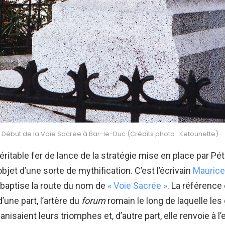
Début de la Voie Sacrée à Bar-le-Duc (Crédits photo : Ketounette)
éritable fer de lance de la stratégie mise en place par Péta
bjet d’une sorte de mythification. C’est l’écrivain
Maurice
, baptise la route du nom de
« Voie Sacrée »
. La référence 
d’une part, l’artère du
forum
romain le long de laquelle le
anisaient leurs triomphes et, d’autre part, elle renvoie à l’