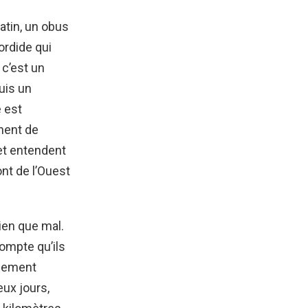
atin, un obus
ordide qui
 c’est un
uis un
e est
nent de
 et entendent
nt de l’Ouest
ien que mal.
compte qu’ils
rdement
eux jours,