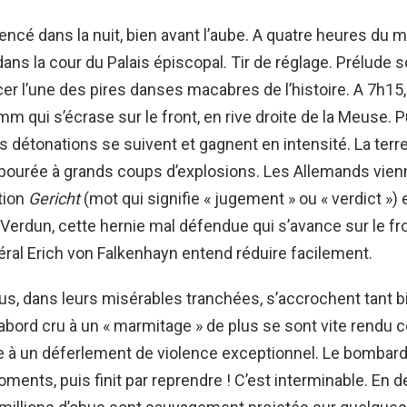
cé dans la nuit, bien avant l’aube. A quatre heures du m
dans la cour du Palais épiscopal. Tir de réglage. Prélude s
er l’une des pires danses macabres de l’histoire. A 7h15,
m qui s’écrase sur le front, en rive droite de la Meuse. P
 détonations se suivent et gagnent en intensité. La terr
abourée à grands coups d’explosions. Les Allemands vien
ation
Gericht
(mot qui signifie « jugement » ou « verdict »)
Verdun, cette hernie mal défendue qui s’avance sur le fro
éral Erich von Falkenhayn entend réduire facilement.
us, dans leurs misérables tranchées, s’accrochent tant b
’abord cru à un « marmitage » de plus se sont vite rendu 
ce à un déferlement de violence exceptionnel. Le bomba
oments, puis finit par reprendre ! C’est interminable. En d