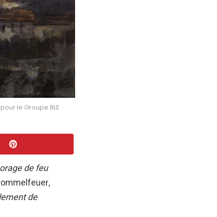
 pour le Groupe BLE
 orage de feu
rommelfeuer
,
ulement de