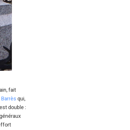
in, fait
 Barrès
qui,
est double :
s généraux
effort