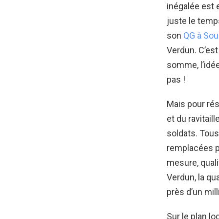
inégalée est e
juste le temps
son
QG à Soui
Verdun. C’est 
somme, l’idée
pas !
Mais pour rés
et du ravitai
soldats. Tous
remplacées p
mesure, quali
Verdun, la qu
près d’un mill
Sur le plan l