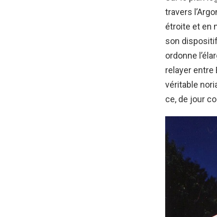
travers l’Arg
étroite et en 
son dispositif 
ordonne l’éla
relayer entre
véritable nor
ce, de jour c