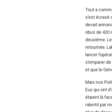
Tout a commen
s’est écrasé 
devait annonc
obus de 420 m
deuxième. Les
retournée. L
lancer l’opér
s’emparer de 
et que le Gén
Mais nos Poil
Eux qui ont d
étaient là fa
ralentit par m