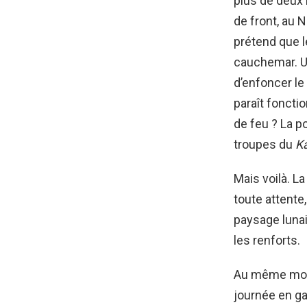
plus de deux
de front, au 
prétend que l
cauchemar. Un
d’enfoncer le
paraît foncti
de feu ? La p
troupes du
Ka
Mais voilà. La
toute attente
paysage lunair
les renforts.
Au même momen
journée en ga