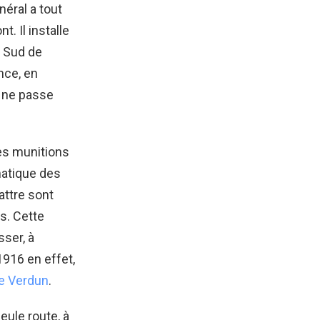
néral a tout
t. Il installe
u Sud de
ance, en
n ne passe
es munitions
ématique des
attre sont
s. Cette
sser, à
1916 en effet,
e Verdun
.
eule route, à