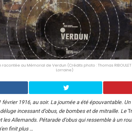
un racontée au Mémorial de Verdun (Crédits photo : Thomas RIBOULET
Lorraine)
 février 1916, au soir. La journée a été épouvantable. Un
n déluge incessant d’obus, de bombes et de mitraille. Le
T
 les Allemands. Pétarade d’obus qui ressemble à un ro
en finit plus …