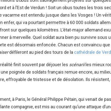
 millions d’obus sont sauvagement projetés sur quelques
Nord et à l’Est de Verdun ! Soit un obus toutes les trois s
e vacarme est entendu jusque dans les Vosges ! Un véri
 enfer, qui va pourtant permettre à 60 000 soldats alle
 front sur quelques kilomètres. L’état-major allemand exul
onner à merveille. Quel soldat aura bien pu survivre sous u
orte est désormais enfoncée. Chacun est convaincu que b
iser
défileront au pied des tours de la
cathédrale de Ver
 réalité finit souvent par déjouer les
scénarii
les mieux ro
, une poignée de soldats français remue encore, au milie
e, effroyable de tristesse et de désolation. Ils résistent
t, à Paris, le Général Philippe Pétain, qui venait de pas
lante compagnie, est mis au courant qu’une attaque d’u