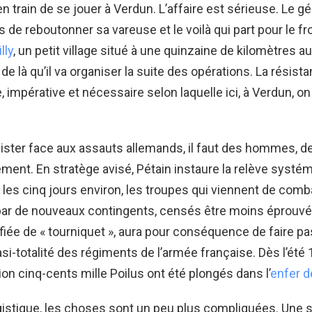
n train de se jouer à Verdun. L’affaire est sérieuse. Le gé
 de reboutonner sa vareuse et le voilà qui part pour le fron
lly
, un petit village situé à une quinzaine de kilomètres a
de là qu’il va organiser la suite des opérations. La résist
, impérative et nécessaire selon laquelle ici, à Verdun, o
ister face aux assauts allemands, il faut des hommes, d
llement. En stratège avisé, Pétain instaure la relève syst
 les cinq jours environ, les troupes qui viennent de comb
ar de nouveaux contingents, censés être moins éprouvé
fiée de « tourniquet », aura pour conséquence de faire pa
asi-totalité des régiments de l’armée française. Dès l’été 
ion cinq-cents mille Poilus ont été plongés dans l’
enfer d
ogistique, les choses sont un peu plus compliquées. Une s