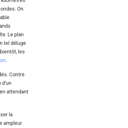
 kilomètres
econdes. On
table
mands
te. Le plan
n tel déluge
ientôt, les
dun
.
dés. Contre
u d’un
, en attendant
ser la
ne ampleur