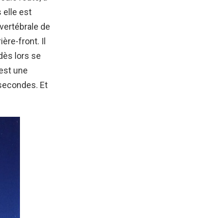
 elle est
 vertébrale de
ière-front. Il
dès lors se
’est une
 secondes. Et