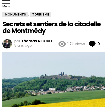
Menu
MONUMENTS
TOURISME
,
Secrets et sentiers de la citadelle
de Montmédy
par
Thomas RIBOULET
Co
1.7k
Views
0
8 ans ago