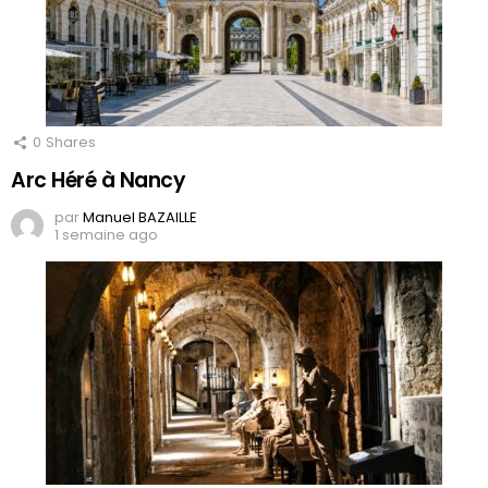
0
Shares
Arc Héré à Nancy
par
Manuel BAZAILLE
1 semaine ago