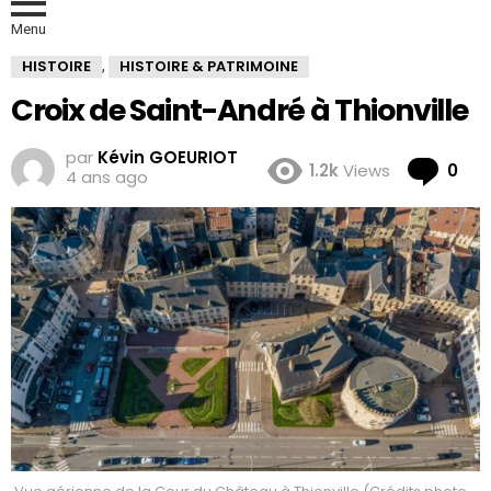
Menu
HISTOIRE
HISTOIRE & PATRIMOINE
,
Croix de Saint-André à Thionville
par
Kévin GOEURIOT
Co
1.2k
Views
0
4 ans ago