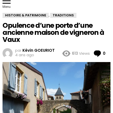
Menu
HISTOIRE & PATRIMOINE
TRADITIONS
,
Opulence d’une porte d’une
ancienne maison de vigneron à
Vaux
par
Kévin GOEURIOT
Co
613
Views
0
4 ans ago