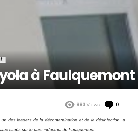
É
 Byola à Faulquemont
Comme
993
Views
0
r un des leaders de la décontamination et de la désinfection, a
ux situés sur le parc industriel de Faulquemont.