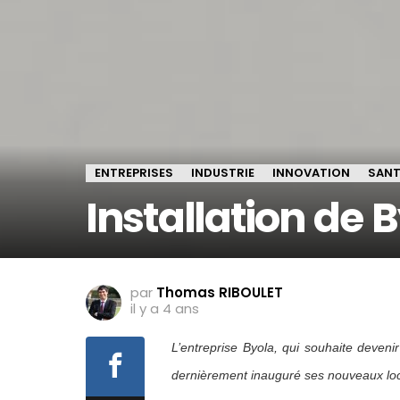
ENTREPRISES
INDUSTRIE
INNOVATION
SANT
Installation de
par
Thomas RIBOULET
il y a 4 ans
L’entreprise Byola, qui souhaite deveni
dernièrement inauguré ses nouveaux loca