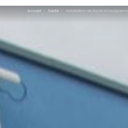
You are here:
Accueil
Santé
Installation de Byola à Faulquem