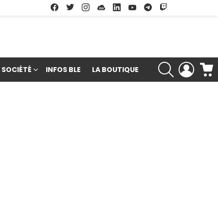
Facebook
Twitter
Instagram
Soundcloud
Linkedin
Youtube
Google Play
App Store
RECHERCHE
LOGIN
SOCIÉTÉ
INFOS BLE
LA BOUTIQUE