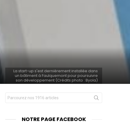
La start-up s'est dernièrement installée dans
un bâtiment à Faulquemont pour poursuivre
son développement (Crédits photo : Byola)
Chercher
nts
pour
:
NOTRE PAGE FACEBOOK