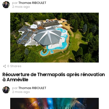
par
Thomas RIBOULET
2 mois ago
0
Shares
Réouverture de Thermapolis après rénovation
à Amnéville
par
Thomas RIBOULET
2 mois ago