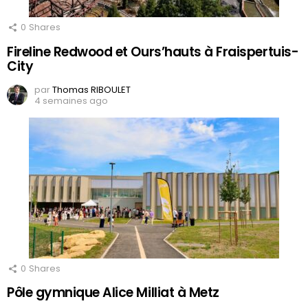
0
Shares
Fireline Redwood et Ours’hauts à Fraispertuis-
City
par
Thomas RIBOULET
4 semaines ago
0
Shares
Pôle gymnique Alice Milliat à Metz