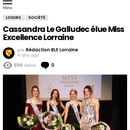
Menu
LOISIRS
SOCIÉTÉ
,
Cassandra Le Galludec élue Miss
Excellence Lorraine
par
Rédaction BLE Lorraine
4 ans ago
Comments
896
Views
0