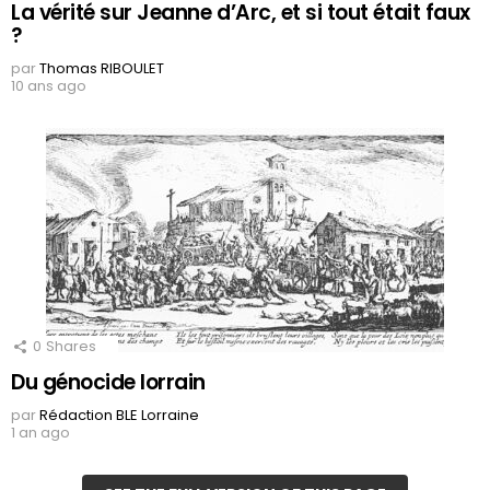
La vérité sur Jeanne d’Arc, et si tout était faux
?
par
Thomas RIBOULET
10 ans ago
0
Shares
Du génocide lorrain
par
Rédaction BLE Lorraine
1 an ago