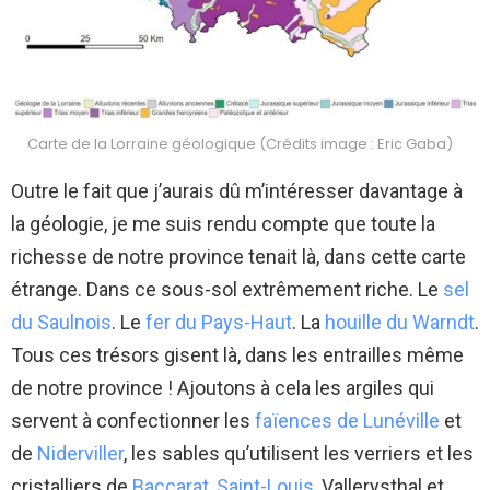
Carte de la Lorraine géologique (Crédits image : Eric Gaba)
Outre le fait que j’aurais dû m’intéresser davantage à
la géologie, je me suis rendu compte que toute la
richesse de notre province tenait là, dans cette carte
étrange. Dans ce sous-sol extrêmement riche. Le
sel
du Saulnois
. Le
fer du Pays-Haut
. La
houille du Warndt
.
Tous ces trésors gisent là, dans les entrailles même
de notre province ! Ajoutons à cela les argiles qui
servent à confectionner les
faïences de Lunéville
et
de
Niderviller
, les sables qu’utilisent les verriers et les
cristalliers de
Baccarat
,
Saint-Louis
, Vallerysthal et