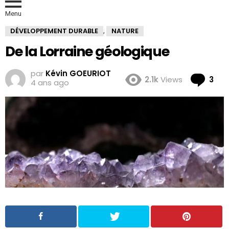
Menu
DÉVELOPPEMENT DURABLE
NATURE
,
De la Lorraine géologique
par
Kévin GOEURIOT
Co
2.1k
Views
3
4 ans ago