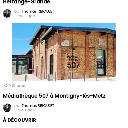
Hettange-Grande
par
Thomas RIBOULET
3 mois ago
0
Shares
Médiathèque 507 à Montigny-lès-Metz
par
Thomas RIBOULET
3 mois ago
À DÉCOUVRIR