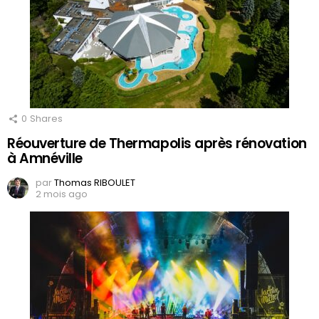
0
Shares
Réouverture de Thermapolis après rénovation
à Amnéville
par
Thomas RIBOULET
2 mois ago