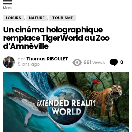
Menu
LOISIRS
NATURE
TOURISME
,
,
Un cinéma holographique
remplace TigerWorld au Zoo
d’Amnéville
par
Thomas RIBOULET
Co
981
Views
0
5 ans ago