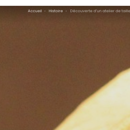
You are here:
Accueil
Histoire
Découverte d’un atelier de taille de l’Homme de Néandertal dans 