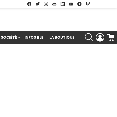
Facebook
Twitter
Instagram
Soundcloud
Linkedin
Youtube
Google Play
App Store
RECHERCHE
LOGIN
SOCIÉTÉ
INFOS BLE
LA BOUTIQUE