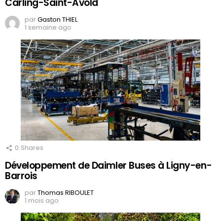
Carling-Saint-Avold
par
Gaston THIEL
1 semaine ago
0
Shares
Développement de Daimler Buses à Ligny-en-
Barrois
par
Thomas RIBOULET
1 mois ago