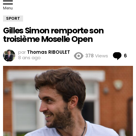
Menu
SPORT
Gilles Simon remporte son
troisième Moselle Open
par
Thomas RIBOULET
Co
378
Views
6
8 ans ago