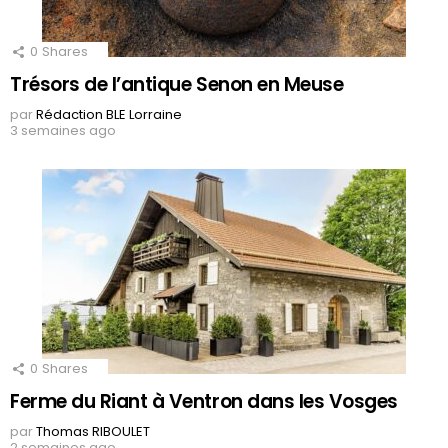
0
Shares
Trésors de l’antique Senon en Meuse
par
Rédaction BLE Lorraine
3 semaines ago
0
Shares
Ferme du Riant à Ventron dans les Vosges
par
Thomas RIBOULET
2 semaines ago