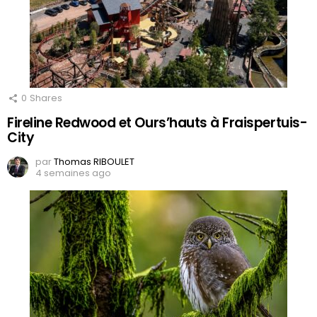
0
Shares
Fireline Redwood et Ours’hauts à Fraispertuis-
City
par
Thomas RIBOULET
4 semaines ago