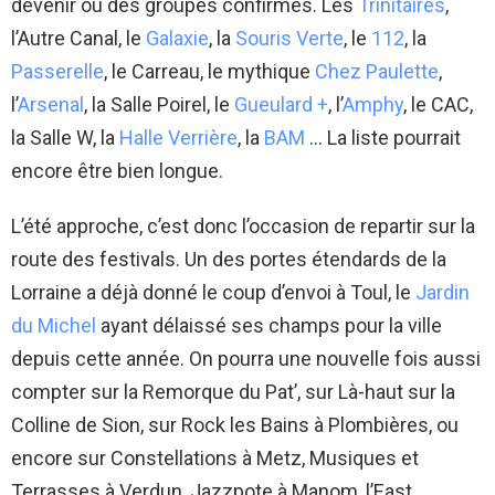
devenir ou des groupes confirmés. Les
Trinitaires
,
l’Autre Canal, le
Galaxie
, la
Souris Verte
, le
112
, la
Passerelle
, le Carreau, le mythique
Chez Paulette
,
l’
Arsenal
, la Salle Poirel, le
Gueulard +
, l’
Amphy
, le CAC,
la Salle W, la
Halle Verrière
, la
BAM
… La liste pourrait
encore être bien longue.
L’été approche, c’est donc l’occasion de repartir sur la
route des festivals. Un des portes étendards de la
Lorraine a déjà donné le coup d’envoi à Toul, le
Jardin
du Michel
ayant délaissé ses champs pour la ville
depuis cette année. On pourra une nouvelle fois aussi
compter sur la Remorque du Pat’, sur Là-haut sur la
Colline de Sion, sur Rock les Bains à Plombières, ou
encore sur Constellations à Metz, Musiques et
Terrasses à Verdun, Jazzpote à Manom, l’East