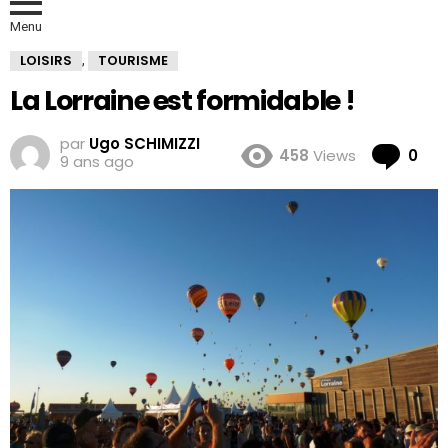
Menu
LOISIRS
TOURISME
,
La Lorraine est formidable !
par
Ugo SCHIMIZZI
Co
458
Views
0
9 ans ago