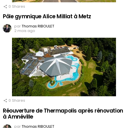
0
Shares
Pôle gymnique Alice Milliat à Metz
par
Thomas RIBOULET
2 mois ago
0
Shares
Réouverture de Thermapolis après rénovation
à Amnéville
par
Thomas RIBOULET