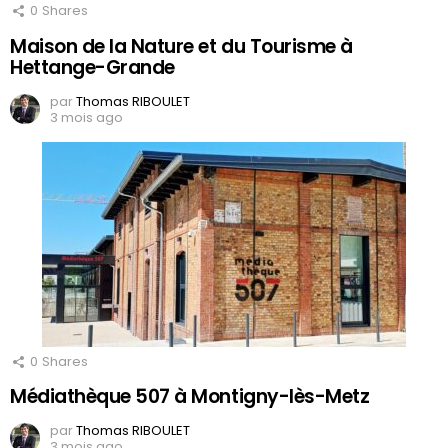
0
Shares
Maison de la Nature et du Tourisme à
Hettange-Grande
par
Thomas RIBOULET
3 mois ago
0
Shares
Médiathèque 507 à Montigny-lès-Metz
par
Thomas RIBOULET
3 mois ago