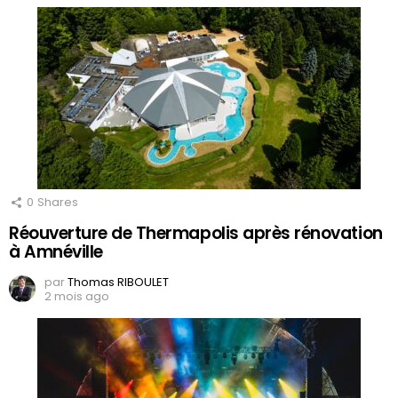
0
Shares
Réouverture de Thermapolis après rénovation
à Amnéville
par
Thomas RIBOULET
2 mois ago