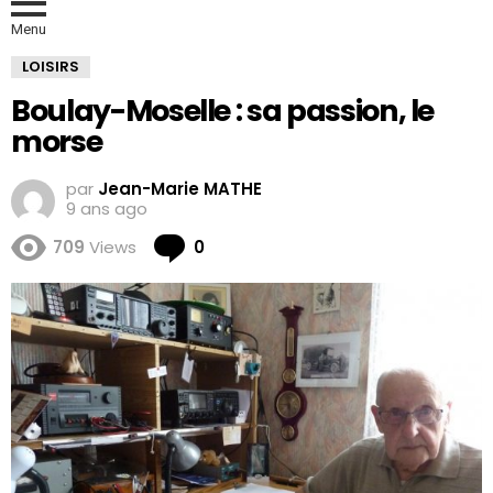
Menu
LOISIRS
Boulay-Moselle : sa passion, le
morse
par
Jean-Marie MATHE
9 ans ago
Comments
709
Views
0