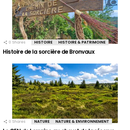
0
Shares
HISTOIRE
HISTOIRE & PATRIMOINE
Histoire de la sorcière de Bronvaux
0
Shares
NATURE
NATURE & ENVIRONNEMENT