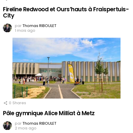
Fireline Redwood et Ours’hauts à Fraispertuis-
City
par
Thomas RIBOULET
1 mois ago
0
Shares
Pôle gymnique Alice Milliat à Metz
par
Thomas RIBOULET
2 mois ago