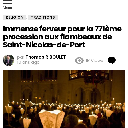
Menu
RELIGION
TRADITIONS
,
Immense ferveur pour la 771ème
procession aux flambeaux de
Saint-Nicolas-de-Port
par
Thomas RIBOULET
Co
1k
Views
1
10 ans ago