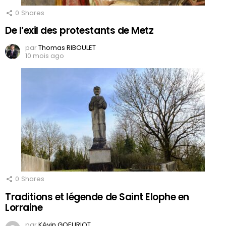
0
Shares
De l’exil des protestants de Metz
par
Thomas RIBOULET
10 mois ago
0
Shares
Traditions et légende de Saint Elophe en
Lorraine
par
Kévin GOEURIOT