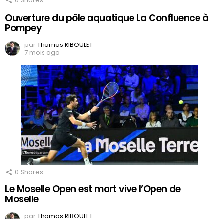
0
Shares
Ouverture du pôle aquatique La Confluence à
Pompey
par
Thomas RIBOULET
7 mois ago
0
Shares
Le Moselle Open est mort vive l’Open de
Moselle
par
Thomas RIBOULET