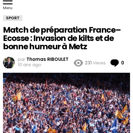
Menu
SPORT
Match de préparation France–
Ecosse : Invasion de kilts et de
bonne humeur à Metz
par
Thomas RIBOULET
Co
231
Views
0
10 ans ago