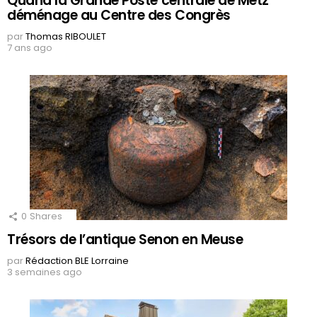
Quand la Grande Poste centrale de Metz
déménage au Centre des Congrès
par
Thomas RIBOULET
7 ans ago
0
Shares
Trésors de l’antique Senon en Meuse
par
Rédaction BLE Lorraine
3 semaines ago