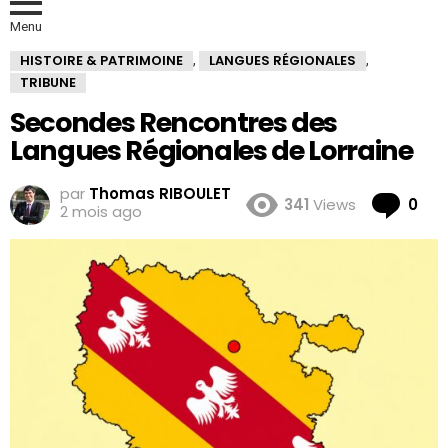
Menu
HISTOIRE & PATRIMOINE
LANGUES RÉGIONALES
,
,
TRIBUNE
Secondes Rencontres des
Langues Régionales de Lorraine
par
Thomas RIBOULET
Co
341
Views
0
2 mois ago