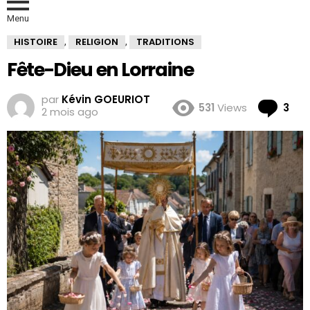
Menu
HISTOIRE
RELIGION
TRADITIONS
,
,
Fête-Dieu en Lorraine
par
Kévin GOEURIOT
Co
531
Views
3
2 mois ago