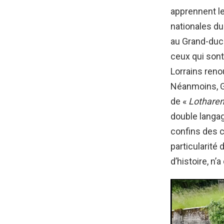
apprennent l
nationales du
au Grand-duch
ceux qui sont
Lorrains reno
Néanmoins, Gu
de «
Lotharen
double langag
confins des c
particularité 
d’histoire, n