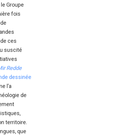
r le Groupe
mière fois
 de
randes
e de ces
au suscité
tiatives
ir Redde
ande dessinée
e l’a
héologie de
lement
istiques,
 territoire.
langues, que