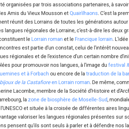
été organisées par trois associations partenaires, à savoi
, les Amis du Vieux Mousson et
Quairìlhaons
. C’est la pre
nt réunit des Lorrains de toutes les générations autour
s langues régionales de Lorraine, c’est-à-dire les deux g
constituent le
Lorrain roman
et le
Francique lorrain
. L’idé
contres est partie d’un constat, celui de l’intérêt nouve
ues régionales et de l’existence d’un certain nombre d’ini
olées pour promouvoir nos langues, à l’image du
festival
M
uemines et à Forbach
ou encore de la
traduction de la b
bijoux de la Castafiore
en Lorrain roman
. De même, comm
erine Lacombe, membre de la Société d’Histoire et d’Arc
arrebourg, la
zone de biosphère de Moselle-Sud
, mondia
l’UNESCO et située à la croisée de différentes aires lingu
antage valoriser les langues régionales présentes sur son
ens pensent qu’ils sont seuls à parler et à défendre nos 