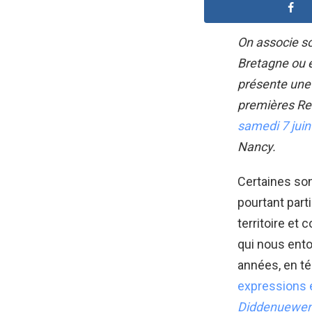
On associe so
Bretagne ou e
présente un
premières Re
samedi 7 jui
Nancy.
Certaines son
pourtant parti
territoire et
qui nous ento
années, en t
expressions
Diddenuewe