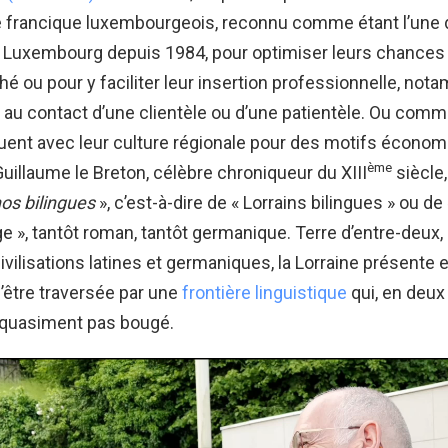
e francique luxembourgeois, reconnu comme étant l’une
 Luxembourg depuis 1984, pour optimiser leurs chances d
é ou pour y faciliter leur insertion professionnelle, no
 au contact d’une clientèle ou d’une patientèle. Ou com
uent avec leur culture régionale pour des motifs économ
ème
illaume le Breton, célèbre chroniqueur du XIII
siècle,
os bilingues
», c’est-à-dire de « Lorrains bilingues » ou de
e », tantôt roman, tantôt germanique. Terre d’entre-deux
ivilisations latines et germaniques, la Lorraine présente e
d’être traversée par une
frontière linguistique
qui, en deux
’a quasiment pas bougé.