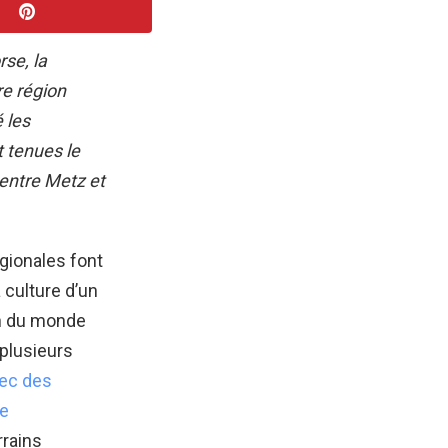
se, la
re région
 les
 tenues le
entre Metz et
gionales font
a culture d’un
on du monde
 plusieurs
vec des
de
rrains