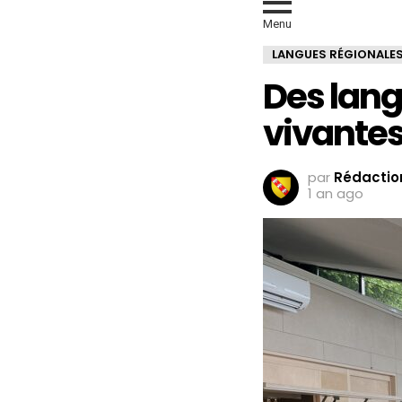
Menu
LANGUES RÉGIONALE
Des lang
vivante
par
Rédaction
1 an ago