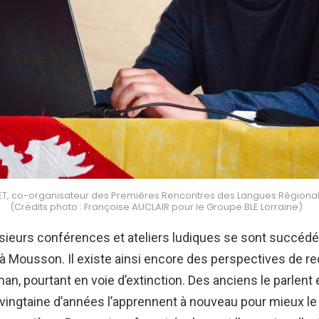
T, co-organisateur des Premières Rencontres des Langues Régional
(Crédits photo : Françoise AUCLAIR pour le Groupe BLE Lorraine)
usieurs conférences et ateliers ludiques se sont succédé
 à Mousson. Il existe ainsi encore des perspectives de r
man, pourtant en voie d’extinction. Des anciens le parlent
vingtaine d’années l’apprennent à nouveau pour mieux le