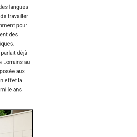
 des langues
e travailler
tamment pour
ment des
iques.
 parlait déjà
 « Lorrains au
, posée aux
n effet la
 mille ans