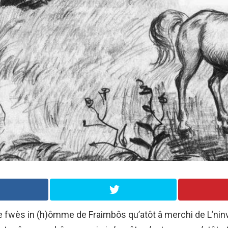
ne fwès in (h)ômme de Fraimbôs qu’atôt â merchi de L’ninvi