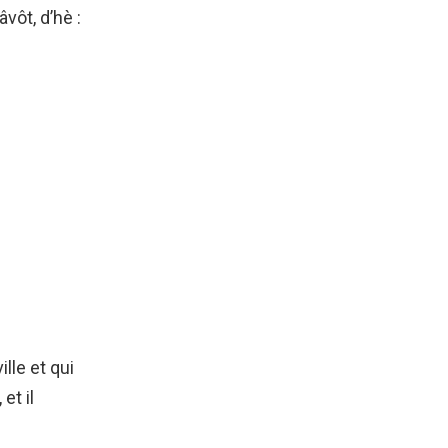
vôt, d’hè :
lle et qui
et il