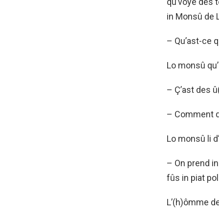
qu’vóyè des t
in Monsû de L’
– Qu’ast-ce q
Lo monsû qu’lo
– Ç’ast des û(
– Comment qu’
Lo monsû li d’
– On prend in
fûs in piat pol
L’(h)ômme de 