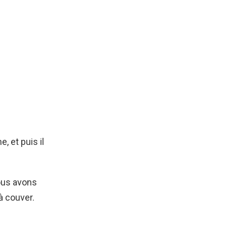
, et puis il
ous avons
 à couver.