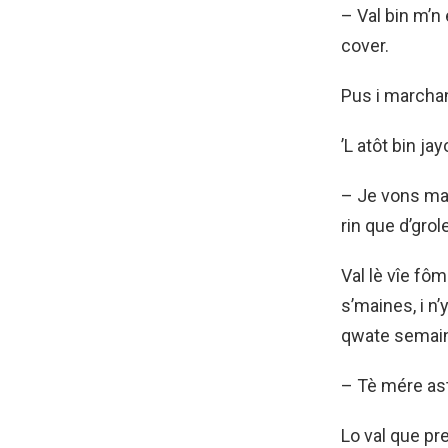
– Val bin m’n 
cover.
Pus i marchan
’L atôt bin j
– Je vons mat
rin que d’grole
Val lè vîe fô
s’maines, i n’
qwate semain
– Tè mére ast
Lo val que pre