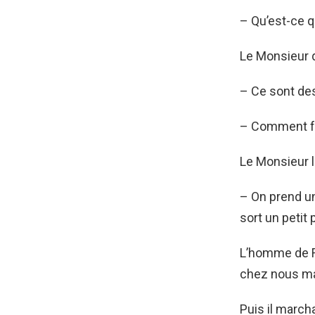
– Qu’est-ce q
Le Monsieur qu
– Ce sont de
– Comment fai
Le Monsieur lu
– On prend un
sort un petit 
L’homme de F
chez nous ma 
Puis il marcha