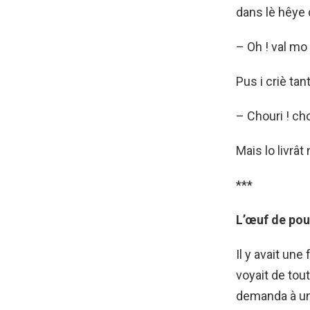
dans lè hêye 
– Oh ! val mo
Pus i criè tant
– Chouri ! cho
Mais lo livrât 
***
L’œuf de pou
Il y avait un
voyait de tout
demanda à un