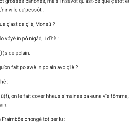
ot grôsses cahônes, mais i n’savôt qu’ast-ce que ç’atôt e
ninville qu’pessôt :
ue ç’ast de ç’lè, Monsû ?
 vóyè in pô nigâd, li d’hè :
f)s de polain.
on fait po awè in polain avo ç’lè ?
hè :
 û(f), on le fait cover hheus s’maines pa eune vîe fômme,
ain.
Fraimbôs chongè tot per lu :