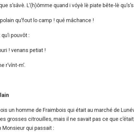
que s’sâvè. L’(h)ômme quand i vóyè lè piate bête-lè qu’s’sâ
 polain qu’fout lo camp ! qué mâchance !
 qu’i pouvôt :
uri ! venans petiat !
ne r’vînt-m’.
lain
e fois un homme de Fraimbois qui était au marché de Lunévi
es grosses citrouilles, mais il ne savait pas ce que c’était, 
 Monsieur qui passait :