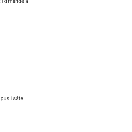
t i d’mandè â
 pus i sâte