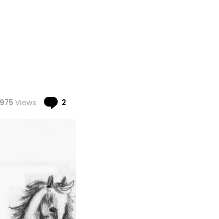
Comments
975
Views
2