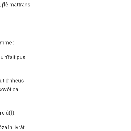
, j’lè mattrans
fômme :
’n’fait pus
out d’hheus
 covôt ca
e û(f).
za în livrât