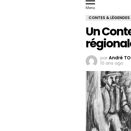
Menu
CONTES & LÉGENDES
Un Conte
régionale
par
André T
10 ans ago