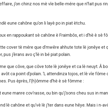
effaire, j’on chinz nos mè vîe belle-mére que n’fait pus rin
dè eune cahône qu’on li layè po in piat ètchu.
ayoux en rappoukant sè cahône è Fraimbôs, et i d’hè è sè 
te cover tè mére que d’mwêre ahhute tote lè jonêye et qu
r, pus j’èrans avo ç’lè in bé piat polain.
mme que côve, que côve tote lè jonêye et ca lè neuyt. Â b
y avôt ca point d’polain. ’L attendinza tojos, et lè vîe fôme
es. Pus èprès, l’(h)ômme d’hè è sè fômme :
 eune manre cov’rasse, ou bin qu’j’sons cheu sus in manr
nd lè cahône et qu’vè lè j’ter dans eune hêye. Mais i n-avô