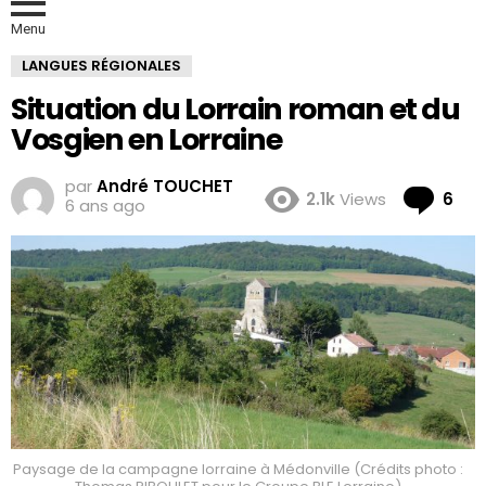
Menu
LANGUES RÉGIONALES
Situation du Lorrain roman et du
Vosgien en Lorraine
par
André TOUCHET
Co
2.1k
Views
6
6 ans ago
Paysage de la campagne lorraine à Médonville (Crédits photo :