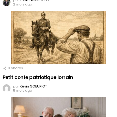
par
Thomas RIBOULET
2 mois ago
0
Shares
Petit conte patriotique lorrain
par
Kévin GOEURIOT
5 mois ago