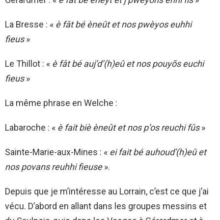
La Bresse : «
è fât bé èneût et nos pwèyos euhhi
fieus
»
Le Thillot : «
è fât bé auj’d’(h)eû et nos pouyõs euchi
fieus
»
La même phrase en Welche :
Labaroche : «
è fait biè èneût et nos p’os reuchi fûs
»
Sainte-Marie-aux-Mines : «
ei fait bé auhoud'(h)eû et
nos povans reuhhi fieuse
».
Depuis que je m’intéresse au Lorrain, c’est ce que j’ai
vécu. D’abord en allant dans les groupes messins et