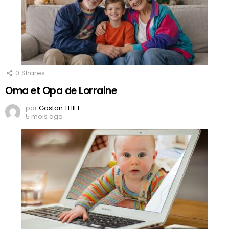
0
Shares
Oma et Opa de Lorraine
par
Gaston THIEL
5 mois ago