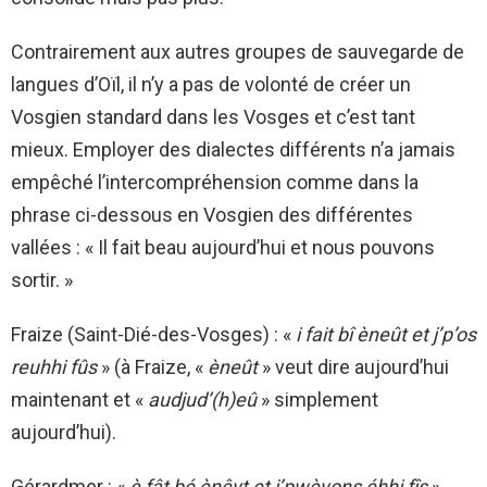
Contrairement aux autres groupes de sauvegarde de
langues d’Oïl, il n’y a pas de volonté de créer un
Vosgien standard dans les Vosges et c’est tant
mieux. Employer des dialectes différents n’a jamais
empêché l’intercompréhension comme dans la
phrase ci-dessous en Vosgien des différentes
vallées : « Il fait beau aujourd’hui et nous pouvons
sortir. »
Fraize (Saint-Dié-des-Vosges) : «
i fait bî èneût et j’p’os
reuhhi fûs
» (à Fraize, «
èneût
» veut dire aujourd’hui
maintenant et «
audjud’(h)eû
» simplement
aujourd’hui).
Gérardmer : «
è fât bé ènêyt et j’pwèyons éhhi fîs
»