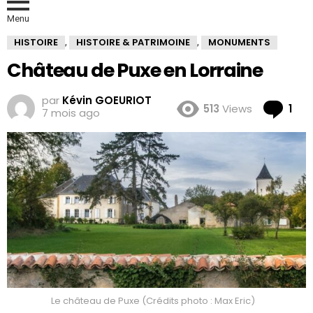
Menu
HISTOIRE
HISTOIRE & PATRIMOINE
MONUMENTS
,
,
Château de Puxe en Lorraine
par
Kévin GOEURIOT
Co
513
Views
1
7 mois ago
Le château de Puxe (Crédits photo : Max Eric)