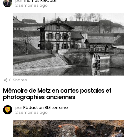
par
Thomas RIBOULET
2 semaines ago
0
Shares
Mémoire de Metz en cartes postales et
photographies anciennes
par
Rédaction BLE Lorraine
2 semaines ago