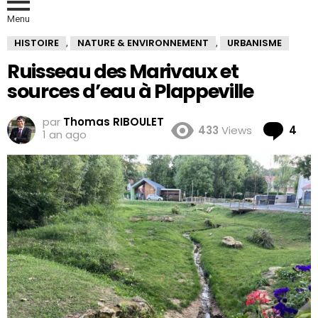
Menu
HISTOIRE
NATURE & ENVIRONNEMENT
URBANISME
,
,
Ruisseau des Marivaux et
sources d’eau à Plappeville
par
Thomas RIBOULET
Co
433
Views
4
1 an ago