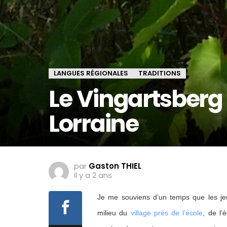
LANGUES RÉGIONALES
TRADITIONS
Le Vingartsberg 
Lorraine
par
Gaston THIEL
il y a 2 ans
Je me souviens d’un temps que les je
milieu du
village près de l’école
, de l’