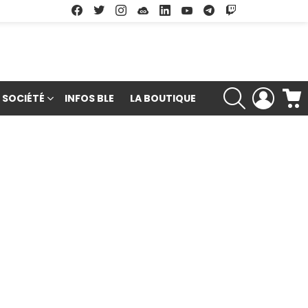
Facebook
Twitter
Instagram
Soundcloud
Linkedin
Youtube
Google Play
App Store
RECHERCHE
LOGIN
SOCIÉTÉ
INFOS BLE
LA BOUTIQUE