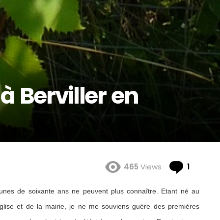
à Berviller en
Comme
465
Views
1
unes de soixante ans ne peuvent plus connaître. Etant né au
église et de la mairie, je ne me souviens guère des premières