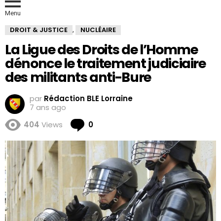
Menu
DROIT & JUSTICE
NUCLÉAIRE
,
La Ligue des Droits de l’Homme
dénonce le traitement judiciaire
des militants anti-Bure
par
Rédaction BLE Lorraine
7 ans ago
Comments
404
Views
0