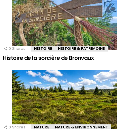
0
Shares
HISTOIRE
HISTOIRE & PATRIMOINE
Histoire de la sorcière de Bronvaux
0
Shares
NATURE
NATURE & ENVIRONNEMENT