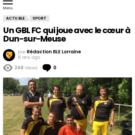
Menu
ACTU BLE
SPORT
,
Un GBL FC qui joue avec le cœur à
Dun-sur-Meuse
par
Rédaction BLE Lorraine
8 ans ago
Comments
248
Views
0