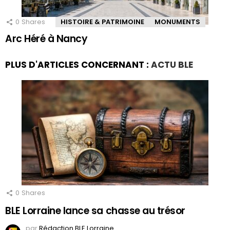
0
Shares
HISTOIRE & PATRIMOINE
MONUMENTS
Arc Héré à Nancy
PLUS D'ARTICLES CONCERNANT :
ACTU BLE
0
Shares
BLE Lorraine lance sa chasse au trésor
par
Rédaction BLE Lorraine