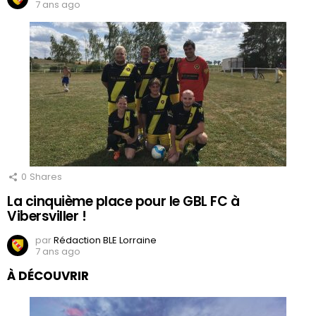
7 ans ago
0
Shares
La cinquième place pour le GBL FC à
Vibersviller !
par
Rédaction BLE Lorraine
7 ans ago
À DÉCOUVRIR