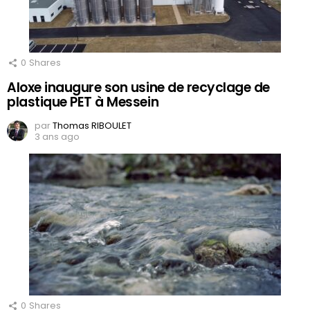
0
Shares
Aloxe inaugure son usine de recyclage de
plastique PET à Messein
par
Thomas RIBOULET
3 ans ago
0
Shares