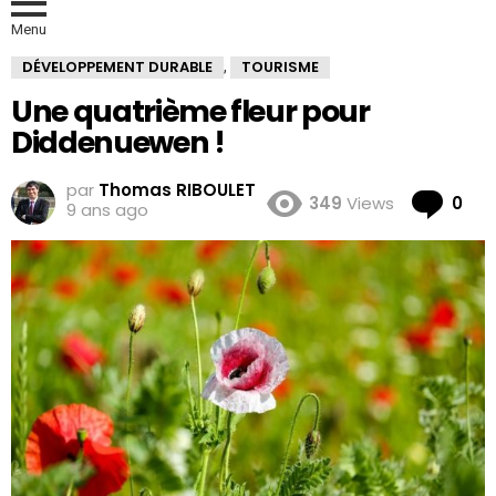
Menu
DÉVELOPPEMENT DURABLE
TOURISME
,
Une quatrième fleur pour
Diddenuewen !
par
Thomas RIBOULET
Co
349
Views
0
9 ans ago