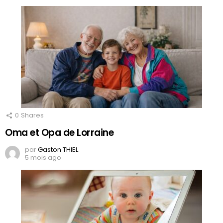
0
Shares
Oma et Opa de Lorraine
par
Gaston THIEL
5 mois ago