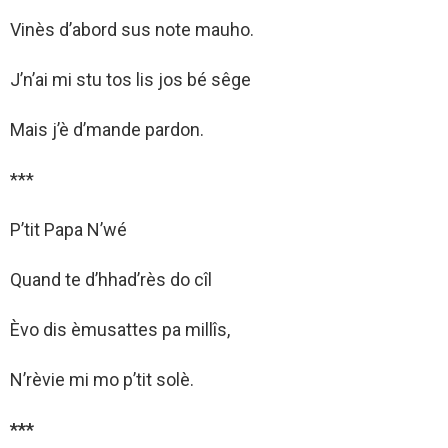
Vinès d’abord sus note mauho.
J’n’ai mi stu tos lis jos bé sêge
Mais j’è d’mande pardon.
***
P’tit Papa N’wé
Quand te d’hhad’rès do cîl
Èvo dis èmusattes pa millîs,
N’rèvie mi mo p’tit solè.
***