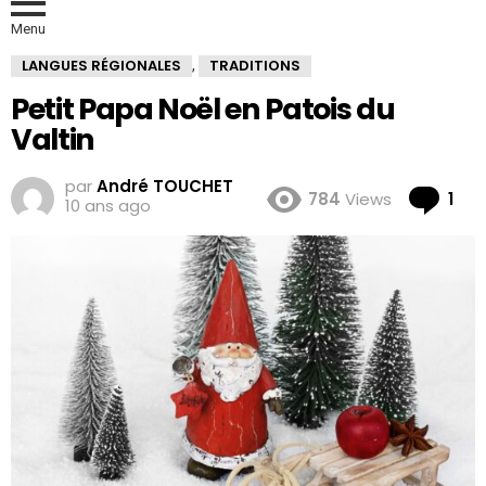
Menu
LANGUES RÉGIONALES
TRADITIONS
,
Petit Papa Noël en Patois du
Valtin
par
André TOUCHET
Co
784
Views
1
10 ans ago