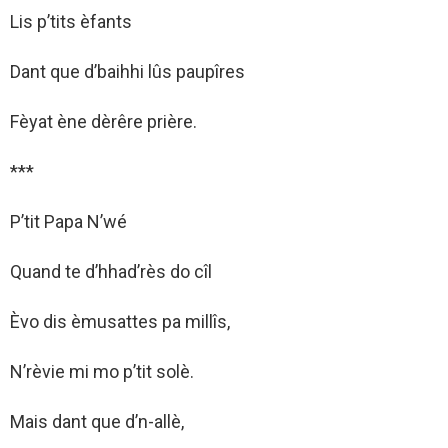
Lis p’tits èfants
Dant que d’baihhi lûs paupîres
Fèyat ène dèrêre prière.
***
P’tit Papa N’wé
Quand te d’hhad’rès do cîl
Èvo dis èmusattes pa millîs,
N’rèvie mi mo p’tit solè.
Mais dant que d’n-allè,