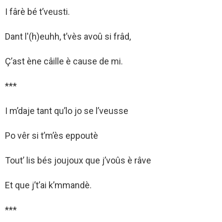
I fârè bé t’veusti.
Dant l'(h)euhh, t’vès avoû si frâd,
Ç’ast ène câille è cause de mi.
***
I m’daje tant qu’lo jo se l’veusse
Po vêr si t’m’ès eppoutè
Tout’ lis bés joujoux que j’voûs è râve
Et que j’t’ai k’mmandè.
***