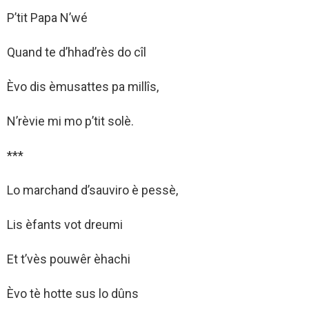
P’tit Papa N’wé
Quand te d’hhad’rès do cîl
Èvo dis èmusattes pa millîs,
N’rèvie mi mo p’tit solè.
***
Lo marchand d’sauviro è pessè,
Lis èfants vot dreumi
Et t’vès pouwêr èhachi
Èvo tè hotte sus lo dûns