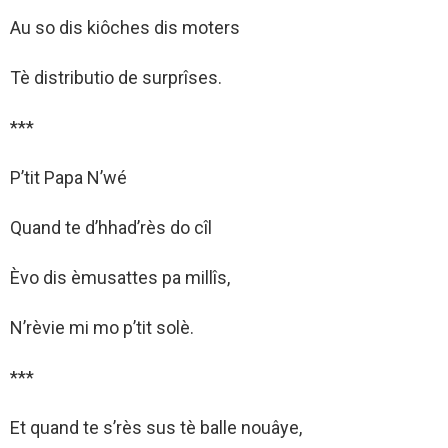
Au so dis kiôches dis moters
Tè distributio de surprîses.
***
P’tit Papa N’wé
Quand te d’hhad’rès do cîl
Èvo dis èmusattes pa millîs,
N’rèvie mi mo p’tit solè.
***
Et quand te s’rès sus tè balle nouâye,