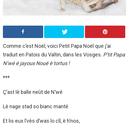
Comme c’est Noël, voici Petit Papa Noël que j’ai
traduit en Patois du Valtin, dans les Vosges.
P’tit Papa
N’wé é
jayoux Noué è tortus !
***
Ç’ast lè balle neût de N’wé
Lè nage stad so bianc manté
Et lis eux l’vès d’was lo cîl, è h’nos,