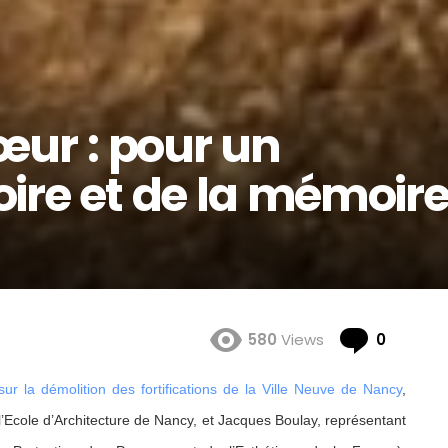
ur : pour un
toire et de la mémoir
Comme
580
Views
0
sur la démolition des fortifications de la Ville Neuve de Nancy
,
l’Ecole d’Architecture de Nancy, et Jacques Boulay, représentant