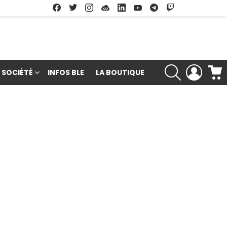
Facebook
Twitter
Instagram
Soundcloud
Linkedin
Youtube
Google Play
App Store
RECHERCHE
LOGIN
SOCIÉTÉ
INFOS BLE
LA BOUTIQUE