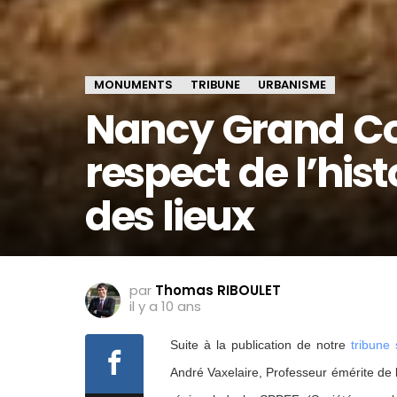
MONUMENTS
TRIBUNE
URBANISME
Nancy Grand Cœ
respect de l’his
des lieux
par
Thomas RIBOULET
il y a 10 ans
Suite à la publication de notre
tribune 
André Vaxelaire, Professeur émérite de 