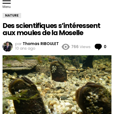
Menu
NATURE
Des scientifiques s’intéressent
aux moules de la Moselle
par
Thomas RIBOULET
Co
766
Views
0
10 ans ago