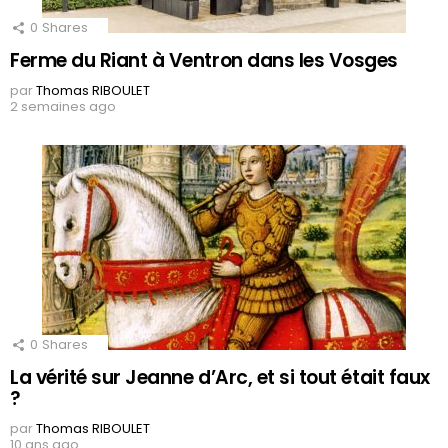
0
Shares
Ferme du Riant à Ventron dans les Vosges
par
Thomas RIBOULET
2 semaines ago
0
Shares
La vérité sur Jeanne d’Arc, et si tout était faux
?
par
Thomas RIBOULET
10 ans ago