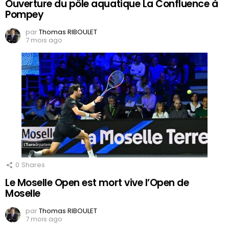
Ouverture du pôle aquatique La Confluence à
Pompey
par
Thomas RIBOULET
7 mois ago
0
Shares
Le Moselle Open est mort vive l’Open de
Moselle
par
Thomas RIBOULET
7 mois ago