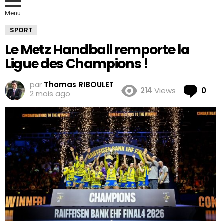
Menu
SPORT
Le Metz Handball remporte la
Ligue des Champions !
par
Thomas RIBOULET
Co
214
Views
0
2 mois ago