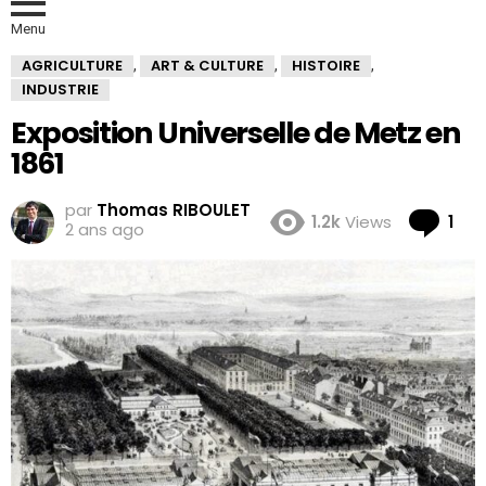
Menu
AGRICULTURE
ART & CULTURE
HISTOIRE
,
,
,
INDUSTRIE
Exposition Universelle de Metz en
1861
par
Thomas RIBOULET
Co
1.2k
Views
1
2 ans ago