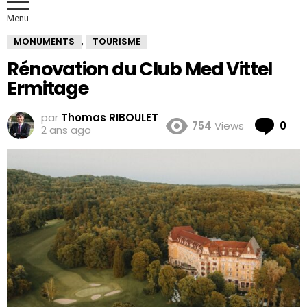
Menu
MONUMENTS
TOURISME
,
Rénovation du Club Med Vittel
Ermitage
par
Thomas RIBOULET
Co
754
Views
0
2 ans ago