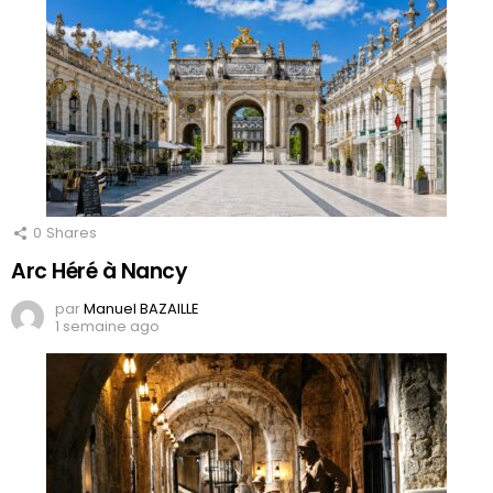
0
Shares
Arc Héré à Nancy
par
Manuel BAZAILLE
1 semaine ago