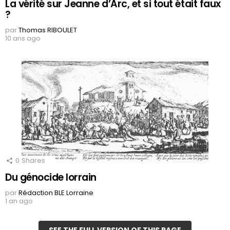
La vérité sur Jeanne d’Arc, et si tout était faux
?
par
Thomas RIBOULET
10 ans ago
0
Shares
Du génocide lorrain
par
Rédaction BLE Lorraine
1 an ago